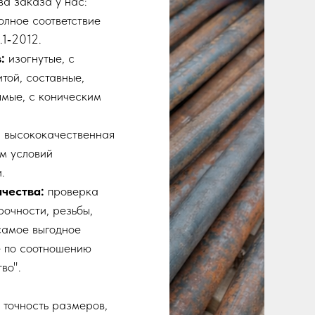
а заказа у нас:
олное соответствие
1‑2012.
:
изогнутые, с
той, составные,
ямые, с коническим
:
высококачественная
ом условий
.
чества:
проверка
рочности, резьбы,
амое выгодное
 по соотношению
во".
 точность размеров,