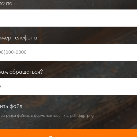
почта
омер телефона
вам обращаться?
ить файл
загрузка файлов в форматах: .doc, .xls, pdf, .jpg, .png