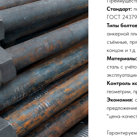
Преимуществ
Стандарт:
п
ГОСТ 24379.
Типы болтов
анкерной пли
съёмные, пр
концом и т.д.
Материалы
сталь с учёт
эксплуатации
Контроль ка
геометрии, п
Экономия:
с
предложение
"цена-качест
Гарантируем